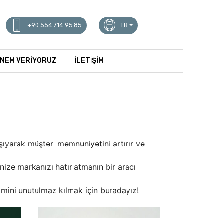
+90 554 714 95 85
TR
ÖNEM VERİYORUZ
İLETİŞİM
şıyarak müşteri memnuniyetini artırır ve
nize markanızı hatırlatmanın bir aracı
yimini unutulmaz kılmak için buradayız!